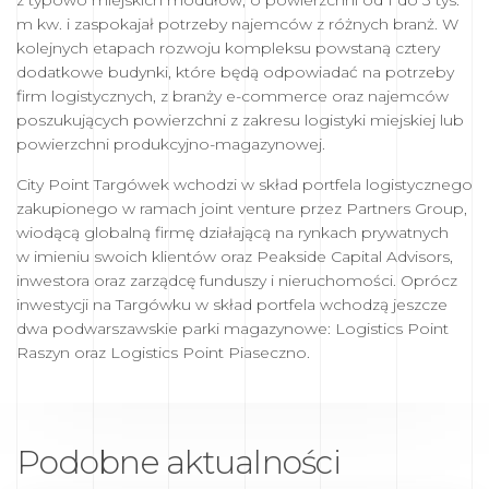
z typowo miejskich modułów, o powierzchni od 1 do 3 tys.
m kw. i zaspokajał potrzeby najemców z różnych branż. W
kolejnych etapach rozwoju kompleksu powstaną cztery
dodatkowe budynki, które będą odpowiadać na potrzeby
firm logistycznych, z branży e-commerce oraz najemców
poszukujących powierzchni z zakresu logistyki miejskiej lub
powierzchni produkcyjno-magazynowej.
City Point Targówek wchodzi w skład portfela logistycznego
zakupionego w ramach joint venture przez Partners Group,
wiodącą globalną firmę działającą na rynkach prywatnych
w imieniu swoich klientów oraz Peakside Capital Advisors,
inwestora oraz zarządcę funduszy i nieruchomości. Oprócz
inwestycji na Targówku w skład portfela wchodzą jeszcze
dwa podwarszawskie parki magazynowe: Logistics Point
Raszyn oraz Logistics Point Piaseczno.
Podobne aktualności