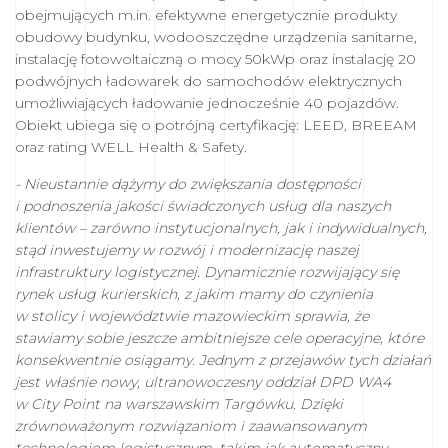
obejmujących m.in. efektywne energetycznie produkty
obudowy budynku, wodooszczędne urządzenia sanitarne,
instalację fotowoltaiczną o mocy 50kWp oraz instalację 20
podwójnych ładowarek do samochodów elektrycznych
umożliwiających ładowanie jednocześnie 40 pojazdów.
Obiekt ubiega się o potrójną certyfikację: LEED, BREEAM
oraz rating WELL Health & Safety.
- Nieustannie dążymy do zwiększania dostępności
i podnoszenia jakości świadczonych usług dla naszych
klientów – zarówno instytucjonalnych, jak i indywidualnych,
stąd inwestujemy w rozwój i modernizację naszej
infrastruktury logistycznej. Dynamicznie rozwijający się
rynek usług kurierskich, z jakim mamy do czynienia
w stolicy i województwie mazowieckim sprawia, że
stawiamy sobie jeszcze ambitniejsze cele operacyjne, które
konsekwentnie osiągamy. Jednym z przejawów tych działań
jest właśnie nowy, ultranowoczesny oddział DPD WA4
w City Point na warszawskim Targówku. Dzięki
zrównoważonym rozwiązaniom i zaawansowanym