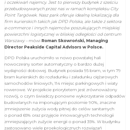
i oczekiwań najemcy. Jest to pierwszy budynek z sześciu
przebudowywanych przez nas w ramach kompleksu City
Point Targówek. Nasz park oferuje idealną lokalizacją dla
firm kurierskich takich jak DPD Polska, ale także z sektora
e-commerce i innych najemców poszukujących miejskiej
powierzchni logistycznej w bliskiej odległości od centrum
Warszawy –
mówi
Roman Skowroński, Managing
Director Peakside Capital Advisors w Polsce.
DPD Polska uruchomiło w nowo powstałej hali
nowoczesny sorter automatyczny o bardzo dużej
wydajności dobowej. Budynek posiada 95 bram, w tym 79
bram kurierskich do rozładunku i załadunku ciężarowych
samochodów liniowych, 114 miejsc parkingowych i wiaty
rowerowe. W projekcie priorytetem jest zrównoważony
rozwój, o czym świadczy ponowne wykorzystanie odpadów
budowlanych na imponującym poziomie 90%, znaczne
zmniejszenie zużycia wody pitnej do celów sanitarnych
o ponad 65% oraz przyjęcie innowacyjnych technologii
zmniejszających zużycie energii o ponad 35%. W budynku
zastosowano wiele proekologicznych rozwiązań