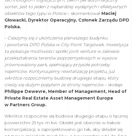
technologiom logistycznym, takim jak automatyczny
sorter, jest to jeden z najbardziej wydajnych i efektywnych
obiektów tego typu w Polsce
– skomentował
Maciej
Głowacki, Dyrektor Operacyjny, Członek Zarządu DPD
Polska.
-
Cieszymy się z
ukończenia pierwszego budynku
i powitania DPD Polska w City Point Targówek. Inwestycja
ta pokazuje możliwości spółki joint venture w zakresie
przekształcenia terenów poprzemysłowych w wysoce
zrównoważony park, spełniający przyszłe potrzeby
najemców. Kontynuujemy rewitalizację projektu, już
wkrótce rozpoczniemy budowę drugiego etapu, który
cieszy się dużym popytem ze strony najemców
– dodaje
Philippe Dewevre, Member of Management, Head of
Private Real Estate Asset Management Europe
w Partners Group.
Wkrótce rozpocznie się budowa drugiego etapu o łącznej
powierzchni 25 tys. m kw. Obiekt jest obecnie w trakcie
komercjalizacji, a zaprojektowano go tak, aby składał się