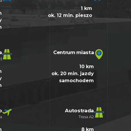
a
1 km
m
ok. 12 min. pieszo
y
m
a
Centrum miasta
)
10 km
m
ok. 20 min. jazdy
y
samochodem
m
o
Autostrada
a
Trasa A2
m
8 km