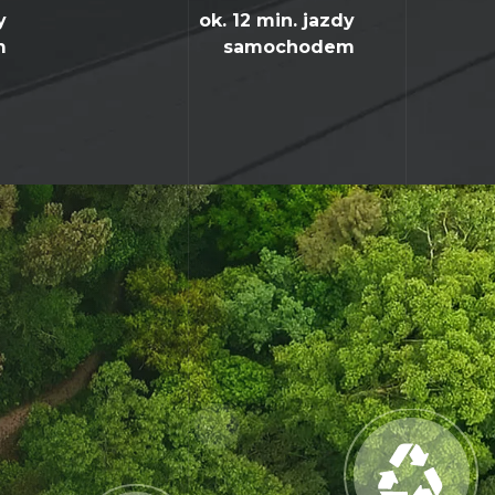
y
ok. 12 min. jazdy
m
samochodem