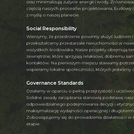
oraz minimalizują zużycie energii i wody. Zrównoważ
częścią naszych procesów projektowania, budowy i
z myślą o naszej planecie.
Social Responsibility
Wierzymy, że przestrzenie powinny służyć ludziom 
przekształcamy przestarzałe nieruchomości w nowo
wszystkich środowiska. Nasze projekty obejmują tere
zewnętrzne, które sprzyjają relaksowi, dobremu sa
kontaktów. Na pierwszym miejscu stawiamy potrze
wspieramy lokalne społeczności, których jesteśmy c
Governance Standards
Działamy w oparciu o pełną przejrzystość i uczciw
Solidne zasady zarządzania stanowią podstawę nas
odpowiedzialnego podejmowania decyzji i etyczny
maksymalizację wydajności operacyjnej i długoterm
Zobowiązujemy się do prowadzenia działalności w
etapie.