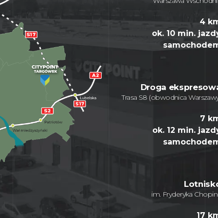
Warszawa Wschodni
4 k
ok. 10 min. jazd
samochode
Droga ekspresow
Trasa S8 (obwodnica Warszawy
7 k
ok. 12 min. jazd
samochode
Lotnisk
im. Fryderyka Chopin
17 k