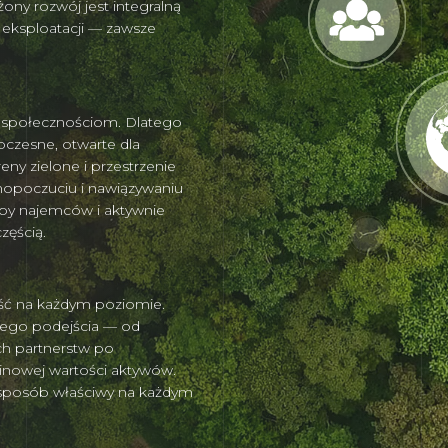
ony rozwój jest integralną
 eksploatacji — zawsze
i społecznościom. Dlatego
czesne, otwarte dla
ny zielone i przestrzenie
mopoczuciu i nawiązywaniu
by najemców i aktywnie
zęścią.
ość na każdym poziomie.
zego podejścia — od
ch partnerstw po
inowej wartości aktywów.
 sposób właściwy na każdym